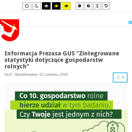
Smaller
Larger
PLG_SYSTEM_
Default
Default
Night
High
High
High
font
font
font
mode
mode
contrast
contrast
contrast
black/white
black/yellow
yellow/black
mode.
mode.
mode.
Informacja Prezasa GUS "Zintegrowane
statystyki dotyczące gospodarstw
rolnych"
GUS
Opublikowano: 01 czerwiec 2026