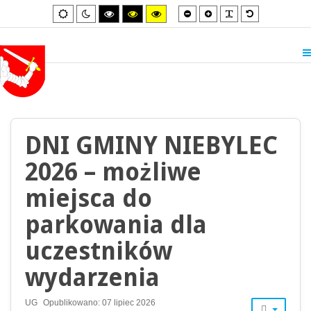
Smaller
Larger
PLG_SYSTEM_
Default
Default
Night
High
High
High
font
font
font
mode
mode
contrast
contrast
contrast
black/white
black/yellow
yellow/black
mode.
mode.
mode.
DNI GMINY NIEBYLEC
2026 – możliwe
miejsca do
parkowania dla
uczestników
wydarzenia
UG
Opublikowano: 07 lipiec 2026