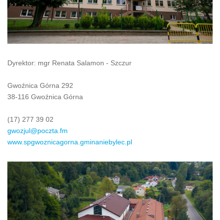
Dyrektor: mgr Renata Salamon - Szczur
Gwoźnica Górna 292
38-116 Gwoźnica Górna
(17) 277 39 02
gwozjul@poczta.fm
www.spgwoznicagorna.gminaniebylec.pl