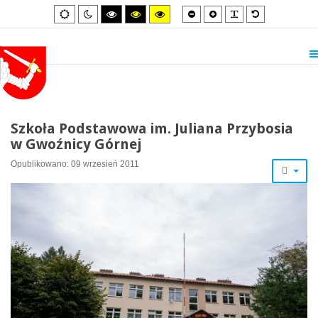
Smaller
Larger
PLG_SYSTEM_
Default
Default
Night
High
High
High
font
font
font
mode
mode
contrast
contrast
contrast
black/white
black/yellow
yellow/black
mode.
mode.
mode.
Szkoła Podstawowa im. Juliana Przybosia
w Gwoźnicy Górnej
Opublikowano: 09 wrzesień 2011