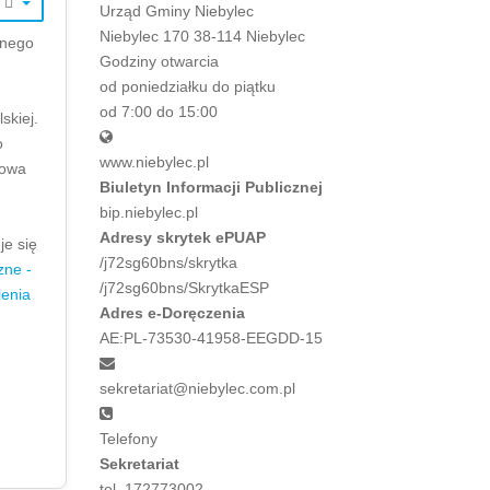
Urząd Gminy Niebylec
Niebylec 170 38-114 Niebylec
znego
Godziny otwarcia
od poniedziałku do piątku
od 7:00 do 15:00
skiej.
o
www.niebylec.pl
mowa
Biuletyn Informacji Publicznej
bip.niebylec.pl
Adresy skrytek ePUAP
je się
/j72sg60bns/skrytka
zne -
/j72sg60bns/SkrytkaESP
lenia
Adres e-Doręczenia
AE:PL-73530-41958-EEGDD-15
sekretariat@niebylec.com.pl
Telefony
Sekretariat
tel. 172773002