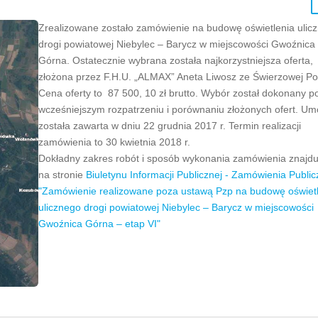
Zrealizowane zostało zamówienie na budowę oświetlenia ulic
drogi powiatowej Niebylec – Barycz w miejscowości Gwoźnica
Górna. Ostatecznie wybrana została najkorzystniejsza oferta,
złożona przez F.H.U. „ALMAX” Aneta Liwosz ze Świerzowej Pol
Cena oferty to 87 500, 10 zł brutto. Wybór został dokonany p
wcześniejszym rozpatrzeniu i porównaniu złożonych ofert. U
została zawarta w dniu 22 grudnia 2017 r. Termin realizacji
zamówienia to 30 kwietnia 2018 r.
Dokładny zakres robót i sposób wykonania zamówienia znajdu
na stronie
Biuletynu Informacji Publicznej - Zamówienia Public
"Zamówienie realizowane poza ustawą Pzp na budowę oświet
ulicznego drogi powiatowej Niebylec – Barycz w miejscowości
Gwoźnica Górna – etap VI"