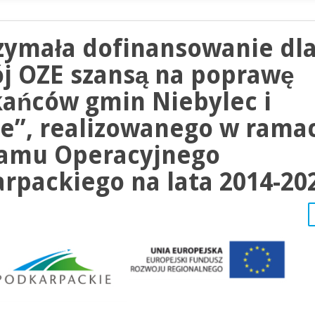
zymała dofinansowanie dl
ój OZE szansą na poprawę
kańców gmin Niebylec i
ie”, realizowanego w rama
ramu Operacyjnego
packiego na lata 2014-20