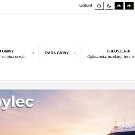
Default
Night
High
H
Kontrast
mode
mode
contras
co
black/w
bl
mode.
m
 GMINY
OGŁOSZENIA
RADA GMINY
nizacyjna urzędu
Ogłoszenia, przetargi, inne i