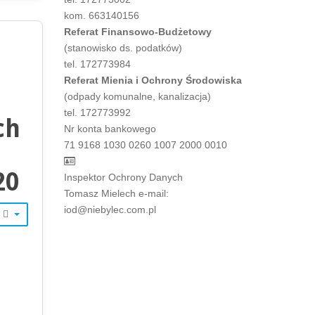
kom. 663140156
Referat Finansowo-Budżetowy
a
(stanowisko ds. podatków)
tel. 172773984
Referat Mienia i Ochrony Środowiska
(odpady komunalne, kanalizacja)
tel. 172773992
ch
Nr konta bankowego
71 9168 1030 0260 1007 2000 0010
20
Inspektor Ochrony Danych
Tomasz Mielech e-mail:
iod@niebylec.com.pl