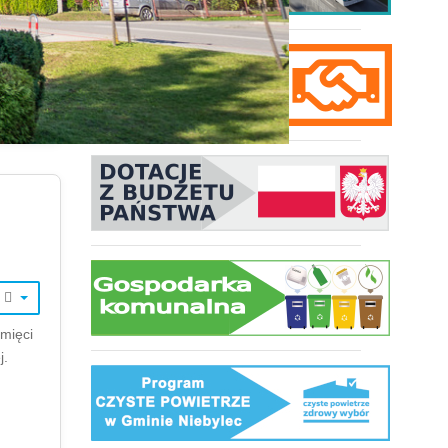
mięci
j.