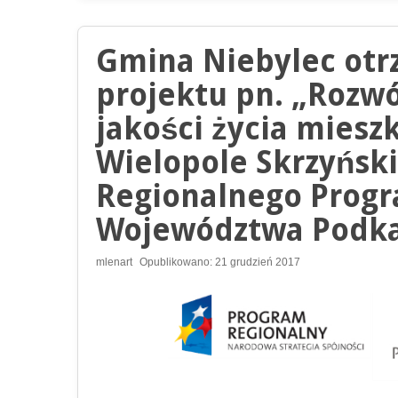
Gmina Niebylec otr
projektu pn. „Rozw
jakości życia miesz
Wielopole Skrzyńsk
Regionalnego Prog
Województwa Podkar
mlenart
Opublikowano: 21 grudzień 2017