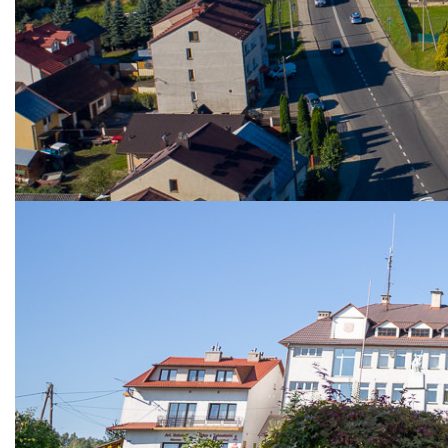
Noworoczne spotka
Niebylec
mlenart
Opublikowano: 19 styczeń 2018