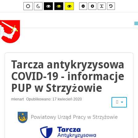
Smaller
Larger
PLG_SYSTEM_
Default
Default
Night
High
High
High
font
font
font
mode
mode
contrast
contrast
contrast
black/white
black/yellow
yellow/black
mode.
mode.
mode.
Tarcza antykryzysowa
COVID-19 - informacje
PUP w Strzyżowie
mlenart
Opublikowano: 17 kwiecień 2020