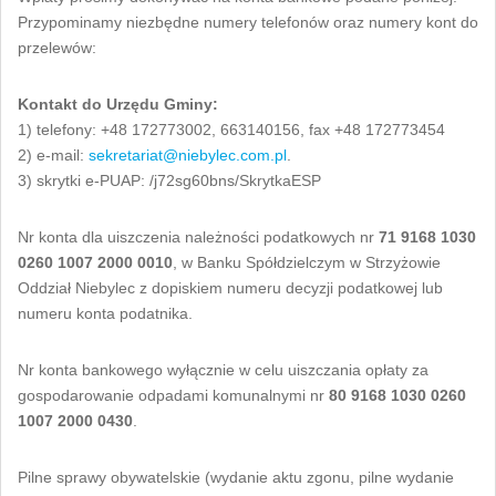
Przypominamy niezbędne numery telefonów oraz numery kont do
przelewów:
Kontakt do Urzędu Gminy:
1) telefony: +48 172773002, 663140156, fax +48 172773454
2) e-mail:
sekretariat@niebylec.com.pl
.
3) skrytki e-PUAP: /j72sg60bns/SkrytkaESP
Nr konta dla uiszczenia należności podatkowych nr
71 9168 1030
0260 1007 2000 0010
, w Banku Spółdzielczym w Strzyżowie
Oddział Niebylec z dopiskiem numeru decyzji podatkowej lub
numeru konta podatnika.
Nr konta bankowego wyłącznie w celu uiszczania opłaty za
gospodarowanie odpadami komunalnymi nr
80 9168 1030 0260
1007 2000 0430
.
Pilne sprawy obywatelskie (wydanie aktu zgonu, pilne wydanie