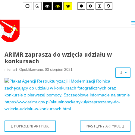
Smaller
Larger
PLG_SYSTEM_
Default
Default
Night
High
High
High
font
font
font
mode
mode
contrast
contrast
contrast
black/white
black/yellow
yellow/black
mode.
mode.
mode.
ARiMR zaprasza do wzięcia udziału w
konkursach
mlenart
Opublikowano: 03 sierpień 2021
POPRZEDNI ARTYKUŁ
NASTĘPNY ARTYKUŁ