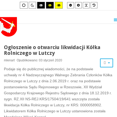
Smaller
Larger
PLG_SYSTEM_
Default
Default
Night
High
High
High
font
font
font
mode
mode
contrast
contrast
contrast
black/white
black/yellow
yellow/black
mode.
mode.
mode.
Ogłoszenie o otwarciu likwidacji Kółka
Rolniczego w Lutczy
mlenart
Opublikowano: 03 styczeń 2020
Podaje się do publicznej wiadomości, że na podstawie
uchwały nr 4 Nadzwyczajnego Walnego Zebrania Członków Kółka
Rolniczego w Lutczy z dnia 2.06.2019 r. oraz na podstawie
postanowienia Sądu Rejonowego w Rzeszowie, XII Wydział
Gospodarczy Krajowego Rejestru Sądowego z dnia 18.12.2019 r.
sygn. RZ.XII NS-REJ.KRS/17504/19/641 wszczęta została
likwidacja Kółka Rolniczego w Lutczy, nr KRS: 0000058902.
Likwidatorem Kółka Rolniczego w Lutczy ustanowiona została