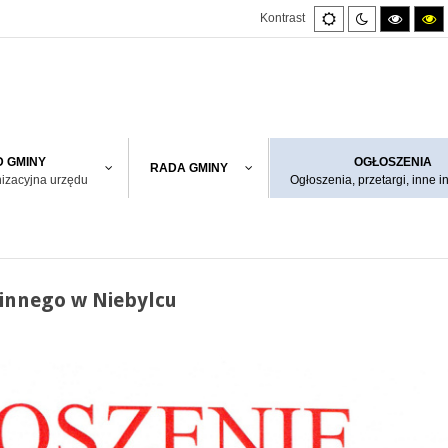
Default
Night
High
H
Kontrast
mode
mode
contras
co
black/w
bl
mode.
m
 GMINY
OGŁOSZENIA
RADA GMINY
nizacyjna urzędu
Ogłoszenia, przetargi, inne i
innego w Niebylcu