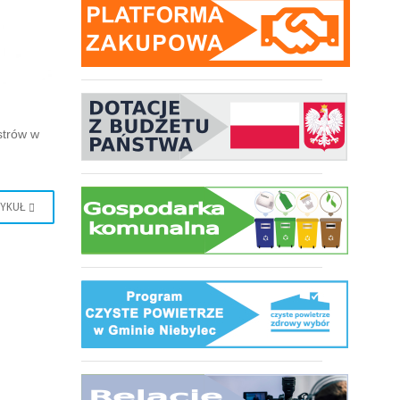
strów w
TYKUŁ