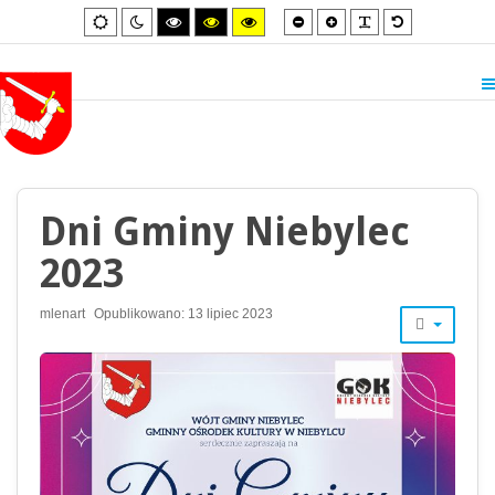
Smaller
Larger
PLG_SYSTEM_
Default
Default
Night
High
High
High
font
font
font
mode
mode
contrast
contrast
contrast
black/white
black/yellow
yellow/black
mode.
mode.
mode.
Dni Gminy Niebylec
2023
mlenart
Opublikowano: 13 lipiec 2023