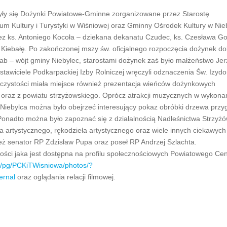
yły się Dożynki Powiatowe-Gminne zorganizowane przez Starostę
m Kultury i Turystyki w Wiśniowej oraz Gminny Ośrodek Kultury w Nie
ez ks. Antoniego Kocoła – dziekana dekanatu Czudec, ks. Czesława Go
 Kiebałę. Po zakończonej mszy św. oficjalnego rozpoczęcia dożynek do
ab – wójt gminy Niebylec, starostami dożynek zaś było małżeństwo Jer
tawiciele Podkarpackiej Izby Rolniczej wręczyli odznaczenia Św. Izydo
roczystości miała miejsce również prezentacja wieńców dożynkowych
oraz z powiatu strzyżowskiego. Oprócz atrakcji muzycznych w wykona
 z Niebylca można było obejrzeć interesujący pokaz obróbki drzewa prz
onadto można było zapoznać się z działalnością Nadleśnictwa Strzyżó
artystycznego, rękodzieła artystycznego oraz wiele innych ciekawych 
eż senator RP Zdzisław Pupa oraz poseł RP Andrzej Szlachta.
tości jaka jest dostępna na profilu społecznościowych Powiatowego Ce
m/pg/PCKiTWisniowa/photos/?
ernal
oraz oglądania relacji filmowej.