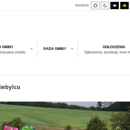
Default
Night
High
H
Kontrast
mode
mode
contras
co
black/w
bl
mode.
m
 GMINY
OGŁOSZENIA
RADA GMINY
nizacyjna urzędu
Ogłoszenia, przetargi, inne i
iebylcu