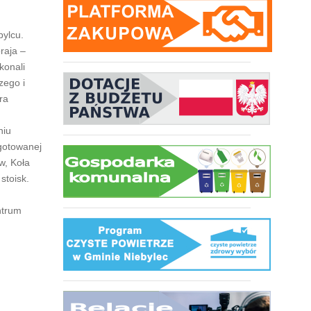
bylcu.
raja –
konali
zego i
ra
niu
ygotowanej
w, Koła
stoisk.
ntrum