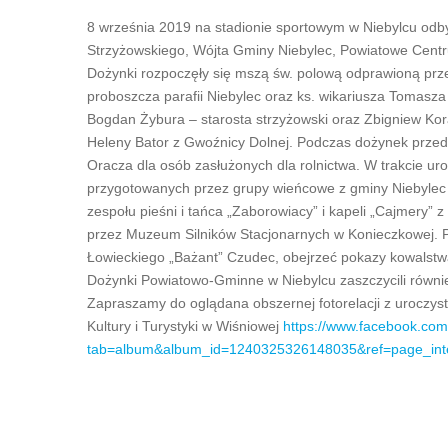
8 września 2019 na stadionie sportowym w Niebylcu odb
Strzyżowskiego, Wójta Gminy Niebylec, Powiatowe Centru
Dożynki rozpoczęły się mszą św. polową odprawioną prz
proboszcza parafii Niebylec oraz ks. wikariusza Tomasza
Bogdan Żybura – starosta strzyżowski oraz Zbigniew Kor
Heleny Bator z Gwoźnicy Dolnej. Podczas dożynek przeds
Oracza dla osób zasłużonych dla rolnictwa. W trakcie u
przygotowanych przez grupy wieńcowe z gminy Niebylec 
zespołu pieśni i tańca „Zaborowiacy” i kapeli „Cajmery”
przez Muzeum Silników Stacjonarnych w Konieczkowej. P
Łowieckiego „Bażant” Czudec, obejrzeć pokazy kowalstwa 
Dożynki Powiatowo-Gminne w Niebylcu zaszczycili równi
Zapraszamy do oglądana obszernej fotorelacji z uroczys
Kultury i Turystyki w Wiśniowej
https://www.facebook.co
tab=album&album_id=1240325326148035&ref=page_int