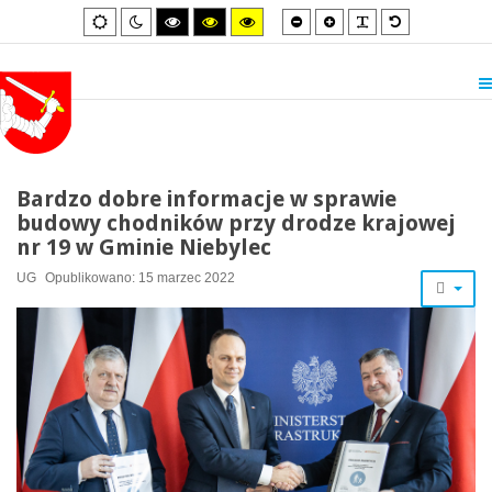
Smaller
Larger
PLG_SYSTEM_
Default
Default
Night
High
High
High
font
font
font
mode
mode
contrast
contrast
contrast
black/white
black/yellow
yellow/black
mode.
mode.
mode.
Bardzo dobre informacje w sprawie
budowy chodników przy drodze krajowej
nr 19 w Gminie Niebylec
UG
Opublikowano: 15 marzec 2022