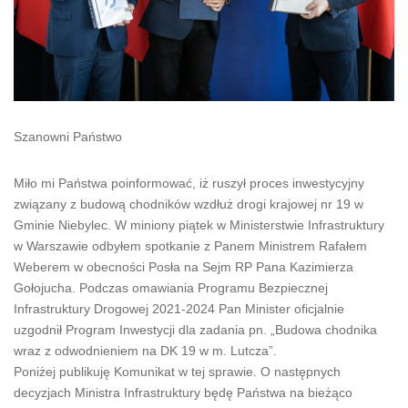
Szanowni Państwo
Miło mi Państwa poinformować, iż ruszył proces inwestycyjny
związany z budową chodników wzdłuż drogi krajowej nr 19 w
Gminie Niebylec. W miniony piątek w Ministerstwie Infrastruktury
w Warszawie odbyłem spotkanie z Panem Ministrem Rafałem
Weberem w obecności Posła na Sejm RP Pana Kazimierza
Gołojucha. Podczas omawiania Programu Bezpiecznej
Infrastruktury Drogowej 2021-2024 Pan Minister oficjalnie
uzgodnił Program Inwestycji dla zadania pn. „Budowa chodnika
wraz z odwodnieniem na DK 19 w m. Lutcza”.
Poniżej publikuję Komunikat w tej sprawie. O następnych
decyzjach Ministra Infrastruktury będę Państwa na bieżąco