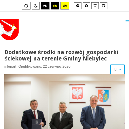
Smaller
Larger
PLG_SYSTEM_
Default
Default
Night
High
High
High
font
font
font
mode
mode
contrast
contrast
contrast
black/white
black/yellow
yellow/black
mode.
mode.
mode.
Dodatkowe środki na rozwój gospodarki
ściekowej na terenie Gminy Niebylec
mlenart
Opublikowano: 22 czerwiec 2020