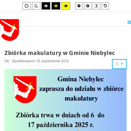
Smaller
Larger
PLG_SYSTEM_
Default
Default
Night
High
High
High
font
font
font
mode
mode
contrast
contrast
contrast
black/white
black/yellow
yellow/black
mode.
mode.
mode.
Zbiórka makulatury w Gminie Niebylec
GK
Opublikowano: 01 październik 2025