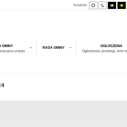
Default
Night
High
H
Kontrast
mode
mode
contras
co
black/w
bl
mode.
m
 GMINY
OGŁOSZENIA
RADA GMINY
nizacyjna urzędu
Ogłoszenia, przetargi, inne i
24