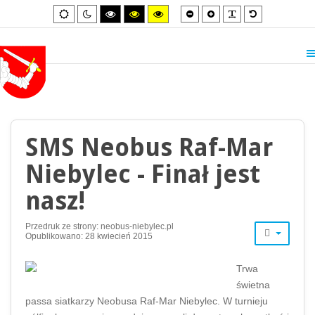
Smaller
Larger
PLG_SYSTEM_
Default
Default
Night
High
High
High
font
font
font
mode
mode
contrast
contrast
contrast
black/white
black/yellow
yellow/black
mode.
mode.
mode.
SMS Neobus Raf-Mar
Niebylec - Finał jest
nasz!
Przedruk ze strony: neobus-niebylec.pl
Opublikowano: 28 kwiecień 2015
Trwa
świetna
passa siatkarzy Neobusa Raf-Mar Niebylec. W turnieju