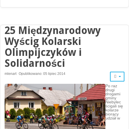
25 Międzynarodowy
Wyścig Kolarski
Olimpijczyków i
Solidarności
mlenart
Opublikowano: 05 lipiec 2014
Po raz
drugi
drogami
gminy
Niebylec
ścigali się
kolarze
biorący
udział w