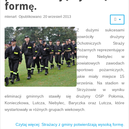
formę.
mlenart
Opublikowano: 20 wrzesień 2013
Z dużymi sukcesami
powróciły drużyny
Ochotniczych Straży
Pożarnych reprezentujące
gminę Niebylec w
powiatowych zawodach
sportowo pożarniczych,
jakie miały miejsce 15
września. Na stadion w
Strzyżowie w wyniku
eliminacji gminnych stawiły się drużyny OSP Połomia,
Konieczkowa, Lutcza, Niebylec, Baryczka oraz Lutcza, które
wystartowały w różnych grupach wiekowych.
Czytaj więcej: Strażacy z gminy potwierdzają wysoką formę.