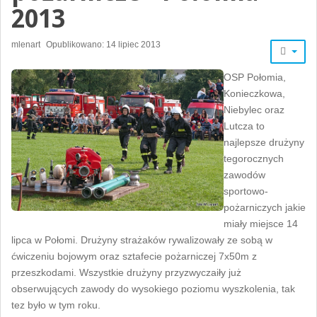
2013
mlenart
Opublikowano: 14 lipiec 2013
OSP Połomia,
Konieczkowa,
Niebylec oraz
Lutcza to
najlepsze drużyny
tegorocznych
zawodów
sportowo-
pożarniczych jakie
miały miejsce 14
lipca w Połomi. Drużyny strażaków rywalizowały ze sobą w
ćwiczeniu bojowym oraz sztafecie pożarniczej 7x50m z
przeszkodami. Wszystkie drużyny przyzwyczaiły już
obserwujących zawody do wysokiego poziomu wyszkolenia, tak
tez było w tym roku.