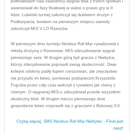
półfinałowym nasi zawodnicy wygrali dwa z trzech spotkań i
awansowali do fazy finałowej w walce o prawo gry w II
lidze. Lubelski turniej zakończył się dubletem drużyn z
Podkarpacia, bowiem na pierwszym miejscu zawody
zakończył AKS V LO Rzeszów.
W pierwszym dniu turnieju Neobus Raf-Mar rywalizował z
młodą drużyną z Rzeszowa. AKS zdecydowanie wygrał
pierwszego seta. W drugim górą byli gracze z Niebylca,
którzy zdecydowanie poprawili swoją skuteczność. Dwie
kolejne odsłony padły łupem rzeszowian, ale zwycięstwo
nie przyszło im łatwo, ponieważ podopieczni Krzysztofa
Frączka przez cały czas walczyli z rywalami jak równy z
równym. O wygranej AKS-u zdecydował przede wszystkim
skuteczny blok. W drugim meczu pierwszego dnia
gospodarze łatwo rozprawili się z graczami z Bobowej 3:0.
Czytaj więcej: SMS Neobus Raf-Mar Niebylec - Finał jest
nasz!