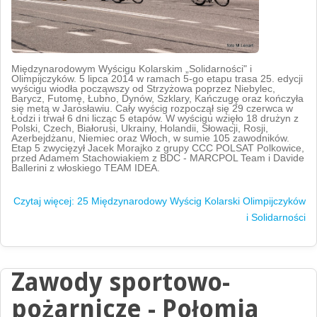
Międzynarodowym Wyścigu Kolarskim „Solidarności" i
Olimpijczyków. 5 lipca 2014 w ramach 5-go etapu trasa 25. edycji
wyścigu wiodła począwszy od Strzyżowa poprzez Niebylec,
Barycz, Futomę, Łubno, Dynów, Szklary, Kańczugę oraz kończyła
się metą w Jarosławiu. Cały wyścig rozpoczął się 29 czerwca w
Łodzi i trwał 6 dni licząc 5 etapów. W wyścigu wzięło 18 drużyn z
Polski, Czech, Białorusi, Ukrainy, Holandii, Słowacji, Rosji,
Azerbejdżanu, Niemiec oraz Włoch, w sumie 105 zawodników.
Etap 5 zwycięzył Jacek Morajko z grupy CCC POLSAT Polkowice,
przed Adamem Stachowiakiem z BDC - MARCPOL Team i Davide
Ballerini z włoskiego TEAM IDEA.
Czytaj więcej: 25 Międzynarodowy Wyścig Kolarski Olimpijczyków
i Solidarności
Zawody sportowo-
pożarnicze - Połomia