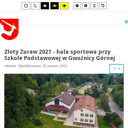
Smaller
Larger
PLG_SYSTEM_
Default
Default
Night
High
High
High
font
font
font
mode
mode
contrast
contrast
contrast
black/white
black/yellow
yellow/black
mode.
mode.
mode.
Złoty Żuraw 2021 - hala sportowa przy
Szkole Podstawowej w Gwoźnicy Górnej
mlenart
Opublikowano: 25 marzec 2021