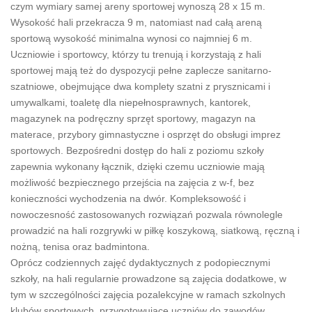
czym wymiary samej areny sportowej wynoszą 28 x 15 m.
Wysokość hali przekracza 9 m, natomiast nad całą areną
sportową wysokość minimalna wynosi co najmniej 6 m.
Uczniowie i sportowcy, którzy tu trenują i korzystają z hali
sportowej mają też do dyspozycji pełne zaplecze sanitarno-
szatniowe, obejmujące dwa komplety szatni z prysznicami i
umywalkami, toaletę dla niepełnosprawnych, kantorek,
magazynek na podręczny sprzęt sportowy, magazyn na
materace, przybory gimnastyczne i osprzęt do obsługi imprez
sportowych. Bezpośredni dostęp do hali z poziomu szkoły
zapewnia wykonany łącznik, dzięki czemu uczniowie mają
możliwość bezpiecznego przejścia na zajęcia z w-f, bez
konieczności wychodzenia na dwór. Kompleksowość i
nowoczesność zastosowanych rozwiązań pozwala równolegle
prowadzić na hali rozgrywki w piłkę koszykową, siatkową, ręczną i
nożną, tenisa oraz badmintona.
Oprócz codziennych zajęć dydaktycznych z podopiecznymi
szkoły, na hali regularnie prowadzone są zajęcia dodatkowe, w
tym w szczególności zajęcia pozalekcyjne w ramach szkolnych
klubów sportowych, przygotowujące uczniów do zawodów