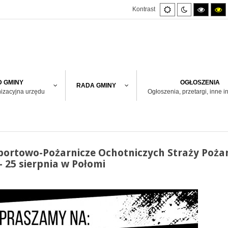
Default
Night
High
H
Kontrast
mode
mode
contras
co
black/w
bl
mode.
m
 GMINY
OGŁOSZENIA
RADA GMINY
nizacyjna urzędu
Ogłoszenia, przetargi, inne i
ortowo-Pożarnicze Ochotniczych Straży Pożar
 25 sierpnia w Połomi