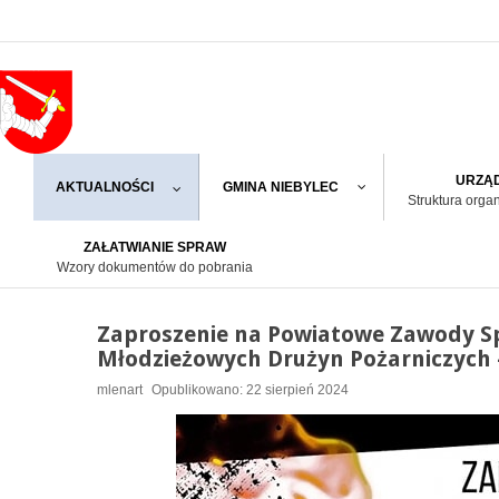
URZĄD
AKTUALNOŚCI
GMINA NIEBYLEC
Struktura orga
ZAŁATWIANIE SPRAW
Wzory dokumentów do pobrania
Zaproszenie na Powiatowe Zawody Sp
Młodzieżowych Drużyn Pożarniczych -
mlenart
Opublikowano: 22 sierpień 2024