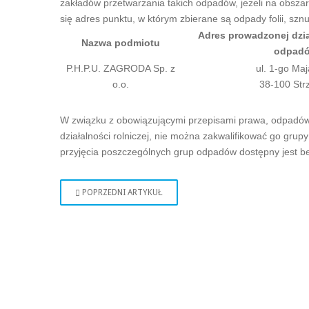
zakładów przetwarzania takich odpadów, jeżeli na obsza
się adres punktu, w którym zbierane są odpady folii, sz
Adres prowadzonej dzia
Nazwa podmiotu
odpad
P.H.P.U. ZAGRODA Sp. z
ul. 1-go Maj
o.o.
38-100 Str
W związku z obowiązującymi przepisami prawa, odpadów f
działalności rolniczej, nie można zakwalifikować go gr
przyjęcia poszczególnych grup odpadów dostępny jest b
POPRZEDNI ARTYKUŁ