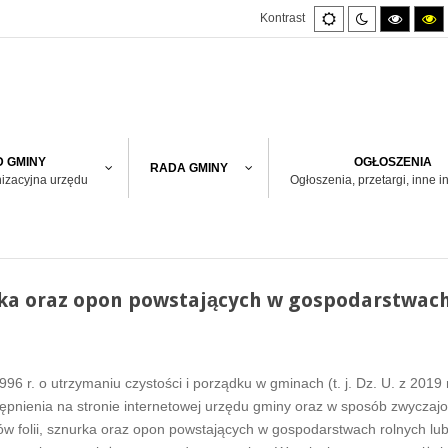
Default
Night
High
H
Kontrast
mode
mode
contras
co
black/w
bl
mode.
m
 GMINY
OGŁOSZENIA
RADA GMINY
nizacyjna urzędu
Ogłoszenia, przetargi, inne i
urka oraz opon powstających w gospodarstwac
996 r. o utrzymaniu czystości i porządku w gminach (t. j. Dz. U. z 2019 r
ępnienia na stronie internetowej urzędu gminy oraz w sposób zwyczaj
ów folii, sznurka oraz opon powstających w gospodarstwach rolnych lu