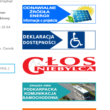
znajduje
mer
ktowy
 16 64
e. Cennik
TYKUŁ