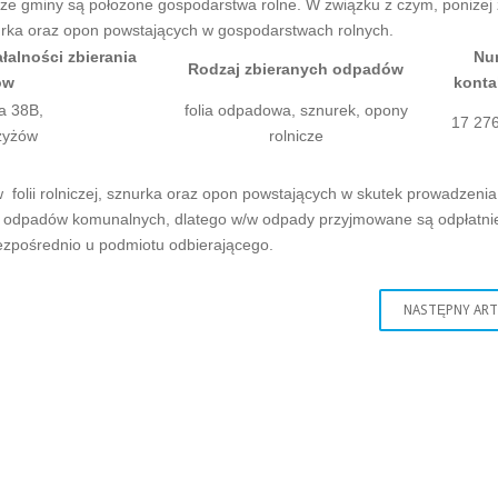
rze gminy są położone gospodarstwa rolne. W związku z czym, poniżej 
nurka oraz opon powstających w gospodarstwach rolnych.
łalności zbierania
Nu
Rodzaj zbieranych odpadów
ów
konta
a 38B,
folia odpadowa, sznurek, opony
17 276
zyżów
rolnicze
olii rolniczej, sznurka oraz opon powstających w skutek prowadzenia
upy odpadów komunalnych, dlatego w/w odpady przyjmowane są odpłatni
ezpośrednio u podmiotu odbierającego.
NASTĘPNY AR