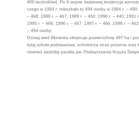
400 łacinników). Po II wojnie światowej tendencja wzro
czego w 1983 r. mieszkało tu 494 osoby w 1984 r. – 490; 
– 468; 1988 r. – 467; 1989 r. – 450; 1990 r. – 440; 1991 r
1995 r. – 466; 1996 r. – 467; 1997 r. – 466; 1998 r. – 462
– 454 osoby.
Dzisiaj wieś Blizianka obejmuje powierzchnię 487 ha i p
tutaj szkoła podstawowa, ochotnicza straż pożarna oraz 
również siedzibę parafia pw. Podwyższenia Krzyża Święt