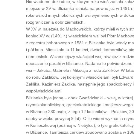
Nie wiadomo dokładnie, w którym roku wieś została zał
miejsce w XV w. Blizianka istniała na pewno już w 1491 r
roku wśród innych okolicznych wsi wymienionych w dok
rozgraniczenia dóbr ziemskich.
W XV w. należała do Machowskich, którzy mieli w tych st
koniec XV w. (1491 r.) właścicielem wsi był Piotr Macho
z regestru poborowego z 1581 r. Blizianka była wtedy małą
i pół łana. Mieszkało tu 11 kmieci, dwóch komorników, pi
rzemieślnik. Wcześniejszy właściciel wsi, również z rodz
uposażenie parafii w Bliziance. Nadanie to potwierdzone z
wsi – Jakuba, Gabriela i Mikołaja z rodu Zaklików. W lat
do rodu Zaklików. Jej kolejnymi właścicielami byli Edwar
Zaklika, Kazimierz Zaklika, następnie jego spadkobiercy
współwłaścicielami.
Blizianka była jedną – obok Gwoździanki – wsią, w której
rzymskokatolickiego, greckokatolickiego i mojżeszoweg
w Bliziance 230 osób, z tego 12 łacinników – Polaków, 
osoby w wieku powyżej 9 lat). O ile wierni wyznania rzyms
w Konieczkowej (później w Niebylcu), o tyle grekokatolicy 
w Bliziance. Tamtejsza cerkiew zbudowano została w 1865