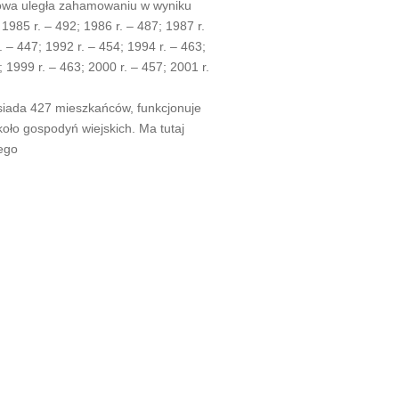
stowa uległa zahamowaniu w wyniku
1985 r. – 492; 1986 r. – 487; 1987 r.
. – 447; 1992 r. – 454; 1994 r. – 463;
; 1999 r. – 463; 2000 r. – 457; 2001 r.
osiada 427 mieszkańców, funkcjonuje
koło gospodyń wiejskich. Ma tutaj
ego