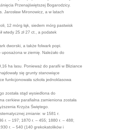
aśnięcia Przenajświętszej Bogarodzicy.
. Jarosław Mironowicz, a w latach
roli, 12 mórg łąk, siedem mórg pastwisk
 wtedy 25 zł 27 ct., a podatek
rk dworski, a także folwark popi.
e uposażona w ziemię. Należało do
0,16 ha lasu. Ponieważ do parafii w Bliziance
znajdowały się grunty stanowiące
ce funkcjonowała szkoła jednoklasowa
ego została stąd wysiedlona do
na cerkiew parafialna zamieniona została
dwyższenia Krzyża Świętego.
ystematycznej zmianie: w 1581 r.
6 r. – 197; 1870 r. – 455; 1880 r. – 488;
1930 r. – 540 (140 grekokatolików i