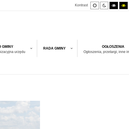
Default
Night
High
H
Kontrast
mode
mode
contras
co
black/w
bl
mode.
m
 GMINY
OGŁOSZENIA
RADA GMINY
nizacyjna urzędu
Ogłoszenia, przetargi, inne i