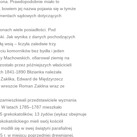
ożona. Prawdopodobnie miało to
., bowiem jej nazwa pojawia się w tymże
umentach sądowych dotyczących
ronach wiele posiadłości. Pod
wski. Jak wynika z danych pochodzących
 wsią – liczyła zaledwie trzy
ęciu komorników bez bydła i jeden
iny Machowskich, ofiarował ziemię na
ostało przez późniejszych właścicieli
ach 1841-1890 Blizianka należała
d Zaklika, Edward de Międzyrzecz
 i wreszcie Roman Zaklina wraz ze
 zamieszkiwali przedstawiciele wyznania
o. W latach 1785–1787 mieszkało
205 grekokatolików, 13 żydów (wykaz obejmuje
kokatolickiego mieli swój kościół
modlili się w swej świątyni parafialnej
 r. w miejscu poprzedniej drewnianej,