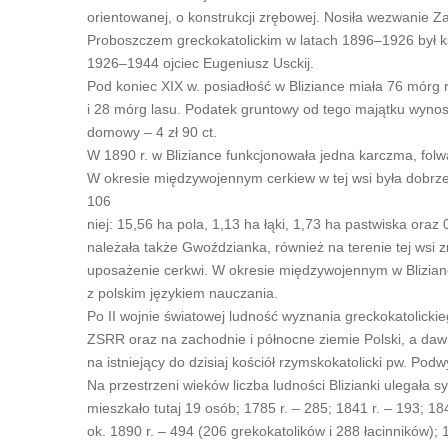
orientowanej, o konstrukcji zrębowej. Nosiła wezwanie Z
Proboszczem greckokatolickim w latach 1896–1926 był ks
1926–1944 ojciec Eugeniusz Usckij.
Pod koniec XIX w. posiadłość w Bliziance miała 76 mórg 
i 28 mórg lasu. Podatek gruntowy od tego majątku wynosił
domowy – 4 zł 90 ct.
W 1890 r. w Bliziance funkcjonowała jedna karczma, folwa
W okresie międzywojennym cerkiew w tej wsi była dobrz
106
niej: 15,56 ha pola, 1,13 ha łąki, 1,73 ha pastwiska oraz 
należała także Gwoździanka, również na terenie tej wsi 
uposażenie cerkwi. W okresie międzywojennym w Blizian
z polskim językiem nauczania.
Po II wojnie światowej ludność wyznania greckokatolicki
ZSRR oraz na zachodnie i północne ziemie Polski, a daw
na istniejący do dzisiaj kościół rzymskokatolicki pw. Po
Na przestrzeni wieków liczba ludności Blizianki ulegała s
mieszkało tutaj 19 osób; 1785 r. – 285; 1841 r. – 193; 184
ok. 1890 r. – 494 (206 grekokatolików i 288 łacinników); 